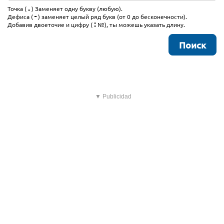
.
Точка (
) Заменяет одну букву (любую).
-
Дефиса (
) заменяет целый ряд букв (от 0 до бесконечности).
:
Добавив двоеточие и цифру (
№), ты можешь указать длину.
▼ Publicidad