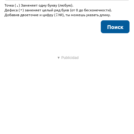
.
Точка (
) Заменяет одну букву (любую).
-
Дефиса (
) заменяет целый ряд букв (от 0 до бесконечности).
:
Добавив двоеточие и цифру (
№), ты можешь указать длину.
▼ Publicidad