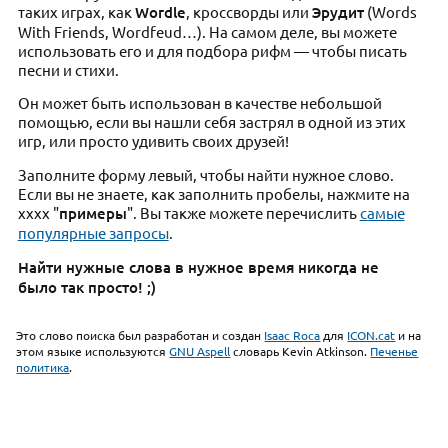
таких играх, как
Wordle
, кроссворды или
Эрудит
(Words
With Friends, Wordfeud…). На самом деле, вы можете
использовать его и для подбора рифм — чтобы писать
песни и стихи.
Он может быть использован в качестве небольшой
помощью, если вы нашли себя застрял в одной из этих
игр, или просто удивить своих друзей!
Заполните форму левый, чтобы найти нужное слово.
Если вы не знаете, как заполнить пробелы, нажмите на
хххх "
примеры
". Вы также можете перечислить
самые
популярные запросы
.
Найти нужные слова в нужное время никогда не
было так просто! ;)
Это слово поиска был разработан и создан
Isaac Roca
для
ICON.cat
и на
этом языке используются
GNU Aspell
словарь Kevin Atkinson.
Печенье
политика
.