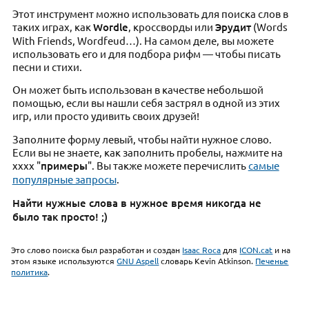
Этот инструмент можно использовать для поиска слов в
таких играх, как
Wordle
, кроссворды или
Эрудит
(Words
With Friends, Wordfeud…). На самом деле, вы можете
использовать его и для подбора рифм — чтобы писать
песни и стихи.
Он может быть использован в качестве небольшой
помощью, если вы нашли себя застрял в одной из этих
игр, или просто удивить своих друзей!
Заполните форму левый, чтобы найти нужное слово.
Если вы не знаете, как заполнить пробелы, нажмите на
хххх "
примеры
". Вы также можете перечислить
самые
популярные запросы
.
Найти нужные слова в нужное время никогда не
было так просто! ;)
Это слово поиска был разработан и создан
Isaac Roca
для
ICON.cat
и на
этом языке используются
GNU Aspell
словарь Kevin Atkinson.
Печенье
политика
.