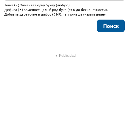
.
Точка (
) Заменяет одну букву (любую).
-
Дефиса (
) заменяет целый ряд букв (от 0 до бесконечности).
:
Добавив двоеточие и цифру (
№), ты можешь указать длину.
▼ Publicidad