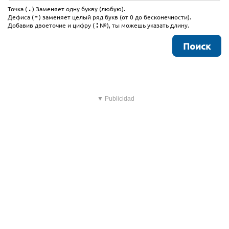
.
Точка (
) Заменяет одну букву (любую).
-
Дефиса (
) заменяет целый ряд букв (от 0 до бесконечности).
:
Добавив двоеточие и цифру (
№), ты можешь указать длину.
▼ Publicidad