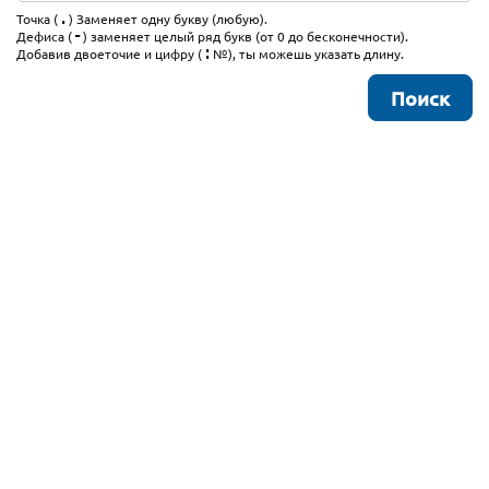
.
Точка (
) Заменяет одну букву (любую).
-
Дефиса (
) заменяет целый ряд букв (от 0 до бесконечности).
:
Добавив двоеточие и цифру (
№), ты можешь указать длину.