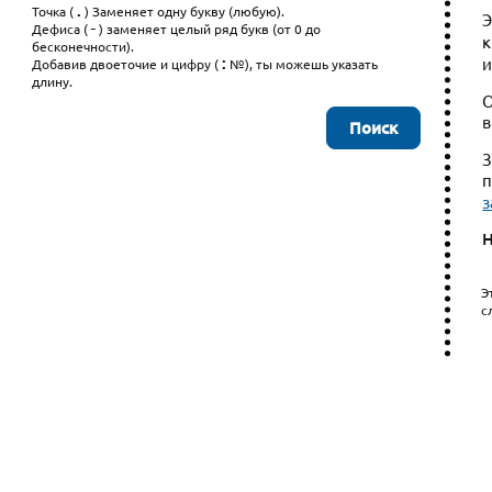
.
Точка (
) Заменяет одну букву (любую).
Э
-
Дефиса (
) заменяет целый ряд букв (от 0 до
к
бесконечности).
:
и
Добавив двоеточие и цифру (
№), ты можешь указать
длину.
О
в
З
п
з
Н
Э
с