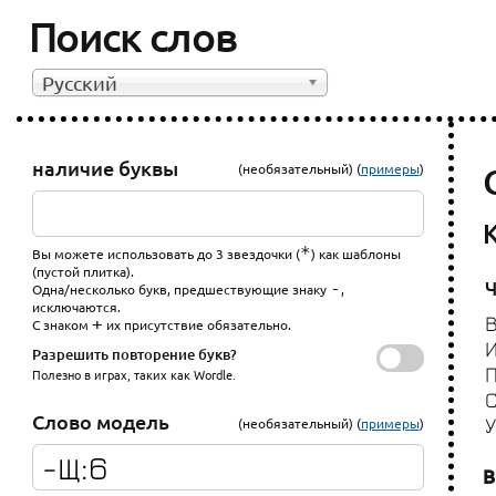
Поиск слов
Русский
наличие буквы
(необязательный) (
примеры
)
*
Вы можете использовать до 3 звездочки (
) как шаблоны
(пустой плитка).
Ч
-
Одна/несколько букв, предшествующие знаку
,
исключаются.
+
С знаком
их присутствие обязательно.
Разрешить повторение букв?
Полезно в играх, таких как Wordle.
Слово модель
(необязательный) (
примеры
)
В