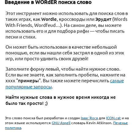
Введение в WORdER поиска слово
Этот инструмент можно использовать для поиска слов в
таких играх, как
Wordle
, кроссворды или
Эрудит
(Words
With Friends, Wordfeud…). На самом деле, вы можете
использовать его и для подбора рифм — чтобы писать
песни и стихи.
Он может быть использован в качестве небольшой
помощью, если вы нашли себя застрял в одной из этих
игр, или просто удивить своих друзей!
Заполните форму левый, чтобы найти нужное слово.
Если вы не знаете, как заполнить пробелы, нажмите на
хххх "
примеры
". Вы также можете перечислить
самые
популярные запросы
.
Найти нужные слова в нужное время никогда не
было так просто! ;)
Это слово поиска был разработан и создан
Isaac Roca
для
ICON.cat
и на
этом языке используются
GNU Aspell
словарь Kevin Atkinson.
Печенье
политика
.