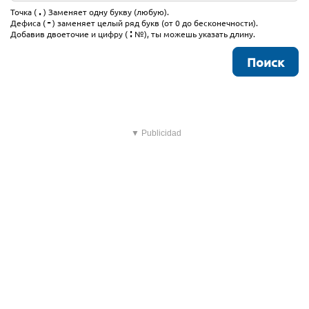
.
Точка (
) Заменяет одну букву (любую).
-
Дефиса (
) заменяет целый ряд букв (от 0 до бесконечности).
:
Добавив двоеточие и цифру (
№), ты можешь указать длину.
▼ Publicidad