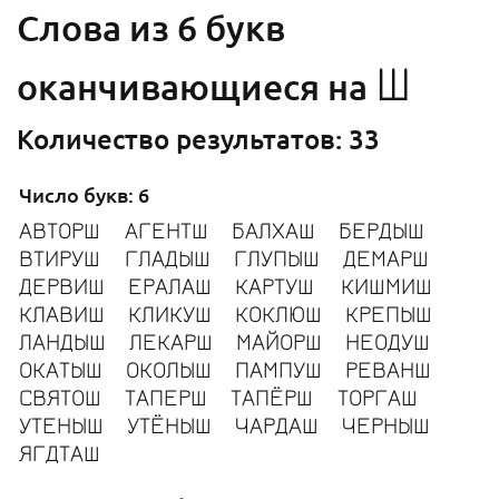
Cлова из 6 букв
Ш
оканчивающиеся на
Количество результатов: 33
Число букв: 6
АВТОРШ
АГЕНТШ
БАЛХАШ
БЕРДЫШ
ВТИРУШ
ГЛАДЫШ
ГЛУПЫШ
ДЕМАРШ
ДЕРВИШ
ЕРАЛАШ
КАРТУШ
КИШМИШ
КЛАВИШ
КЛИКУШ
КОКЛЮШ
КРЕПЫШ
ЛАНДЫШ
ЛЕКАРШ
МАЙОРШ
НЕОДУШ
ОКАТЫШ
ОКОЛЫШ
ПАМПУШ
РЕВАНШ
СВЯТОШ
ТАПЕРШ
ТАПЁРШ
ТОРГАШ
УТЕНЫШ
УТЁНЫШ
ЧАРДАШ
ЧЕРНЫШ
ЯГДТАШ