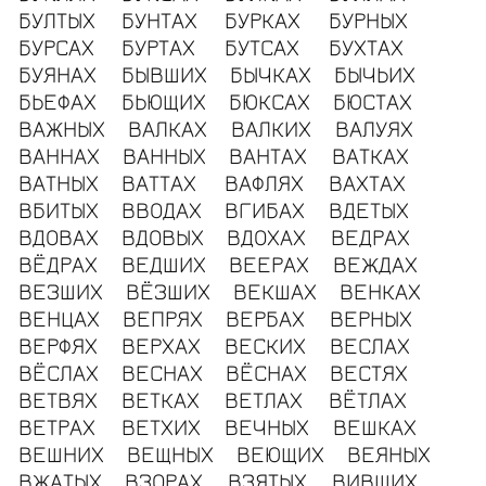
БУЛТЫХ
БУНТАХ
БУРКАХ
БУРНЫХ
БУРСАХ
БУРТАХ
БУТСАХ
БУХТАХ
БУЯНАХ
БЫВШИХ
БЫЧКАХ
БЫЧЬИХ
БЬЕФАХ
БЬЮЩИХ
БЮКСАХ
БЮСТАХ
ВАЖНЫХ
ВАЛКАХ
ВАЛКИХ
ВАЛУЯХ
ВАННАХ
ВАННЫХ
ВАНТАХ
ВАТКАХ
ВАТНЫХ
ВАТТАХ
ВАФЛЯХ
ВАХТАХ
ВБИТЫХ
ВВОДАХ
ВГИБАХ
ВДЕТЫХ
ВДОВАХ
ВДОВЫХ
ВДОХАХ
ВЕДРАХ
ВЁДРАХ
ВЕДШИХ
ВЕЕРАХ
ВЕЖДАХ
ВЕЗШИХ
ВЁЗШИХ
ВЕКШАХ
ВЕНКАХ
ВЕНЦАХ
ВЕПРЯХ
ВЕРБАХ
ВЕРНЫХ
ВЕРФЯХ
ВЕРХАХ
ВЕСКИХ
ВЕСЛАХ
ВЁСЛАХ
ВЕСНАХ
ВЁСНАХ
ВЕСТЯХ
ВЕТВЯХ
ВЕТКАХ
ВЕТЛАХ
ВЁТЛАХ
ВЕТРАХ
ВЕТХИХ
ВЕЧНЫХ
ВЕШКАХ
ВЕШНИХ
ВЕЩНЫХ
ВЕЮЩИХ
ВЕЯНЫХ
ВЖАТЫХ
ВЗОРАХ
ВЗЯТЫХ
ВИВШИХ