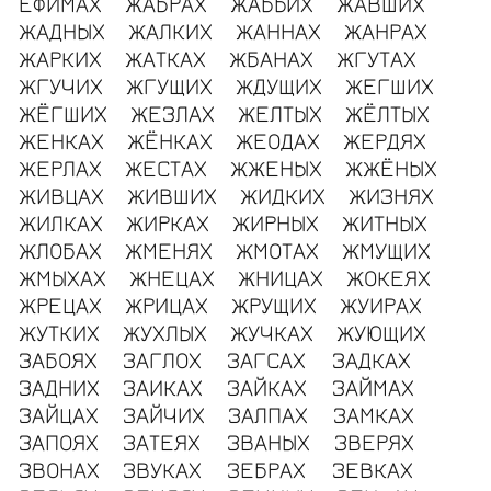
ЕФИМАХ
ЖАБРАХ
ЖАБЬИХ
ЖАВШИХ
ЖАДНЫХ
ЖАЛКИХ
ЖАННАХ
ЖАНРАХ
ЖАРКИХ
ЖАТКАХ
ЖБАНАХ
ЖГУТАХ
ЖГУЧИХ
ЖГУЩИХ
ЖДУЩИХ
ЖЕГШИХ
ЖЁГШИХ
ЖЕЗЛАХ
ЖЕЛТЫХ
ЖЁЛТЫХ
ЖЕНКАХ
ЖЁНКАХ
ЖЕОДАХ
ЖЕРДЯХ
ЖЕРЛАХ
ЖЕСТАХ
ЖЖЕНЫХ
ЖЖЁНЫХ
ЖИВЦАХ
ЖИВШИХ
ЖИДКИХ
ЖИЗНЯХ
ЖИЛКАХ
ЖИРКАХ
ЖИРНЫХ
ЖИТНЫХ
ЖЛОБАХ
ЖМЕНЯХ
ЖМОТАХ
ЖМУЩИХ
ЖМЫХАХ
ЖНЕЦАХ
ЖНИЦАХ
ЖОКЕЯХ
ЖРЕЦАХ
ЖРИЦАХ
ЖРУЩИХ
ЖУИРАХ
ЖУТКИХ
ЖУХЛЫХ
ЖУЧКАХ
ЖУЮЩИХ
ЗАБОЯХ
ЗАГЛОХ
ЗАГСАХ
ЗАДКАХ
ЗАДНИХ
ЗАИКАХ
ЗАЙКАХ
ЗАЙМАХ
ЗАЙЦАХ
ЗАЙЧИХ
ЗАЛПАХ
ЗАМКАХ
ЗАПОЯХ
ЗАТЕЯХ
ЗВАНЫХ
ЗВЕРЯХ
ЗВОНАХ
ЗВУКАХ
ЗЕБРАХ
ЗЕВКАХ