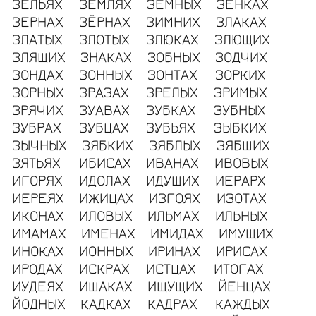
ЗЕЛЬЯХ
ЗЕМЛЯХ
ЗЕМНЫХ
ЗЕНКАХ
ЗЕРНАХ
ЗЁРНАХ
ЗИМНИХ
ЗЛАКАХ
ЗЛАТЫХ
ЗЛОТЫХ
ЗЛЮКАХ
ЗЛЮЩИХ
ЗЛЯЩИХ
ЗНАКАХ
ЗОБНЫХ
ЗОДЧИХ
ЗОНДАХ
ЗОННЫХ
ЗОНТАХ
ЗОРКИХ
ЗОРНЫХ
ЗРАЗАХ
ЗРЕЛЫХ
ЗРИМЫХ
ЗРЯЧИХ
ЗУАВАХ
ЗУБКАХ
ЗУБНЫХ
ЗУБРАХ
ЗУБЦАХ
ЗУБЬЯХ
ЗЫБКИХ
ЗЫЧНЫХ
ЗЯБКИХ
ЗЯБЛЫХ
ЗЯБШИХ
ЗЯТЬЯХ
ИБИСАХ
ИВАНАХ
ИВОВЫХ
ИГОРЯХ
ИДОЛАХ
ИДУЩИХ
ИЕРАРХ
ИЕРЕЯХ
ИЖИЦАХ
ИЗГОЯХ
ИЗОТАХ
ИКОНАХ
ИЛОВЫХ
ИЛЬМАХ
ИЛЬНЫХ
ИМАМАХ
ИМЕНАХ
ИМИДАХ
ИМУЩИХ
ИНОКАХ
ИОННЫХ
ИРИНАХ
ИРИСАХ
ИРОДАХ
ИСКРАХ
ИСТЦАХ
ИТОГАХ
ИУДЕЯХ
ИШАКАХ
ИЩУЩИХ
ЙЕНЦАХ
ЙОДНЫХ
КАДКАХ
КАДРАХ
КАЖДЫХ