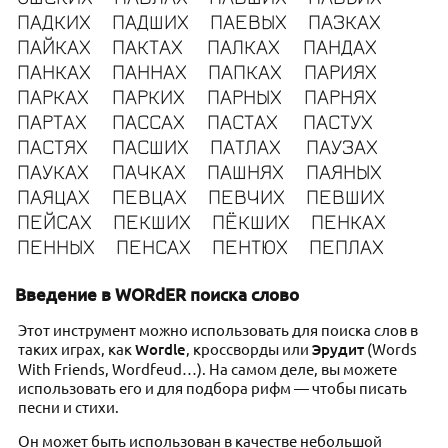
ПАДКИХ
ПАДШИХ
ПАЕВЫХ
ПАЗКАХ
ПАЙКАХ
ПАКТАХ
ПАЛКАХ
ПАНДАХ
ПАНКАХ
ПАННАХ
ПАПКАХ
ПАРИЯХ
ПАРКАХ
ПАРКИХ
ПАРНЫХ
ПАРНЯХ
ПАРТАХ
ПАССАХ
ПАСТАХ
ПАСТУХ
ПАСТЯХ
ПАСШИХ
ПАТЛАХ
ПАУЗАХ
ПАУКАХ
ПАЧКАХ
ПАШНЯХ
ПАЯНЫХ
ПАЯЦАХ
ПЕВЦАХ
ПЕВЧИХ
ПЕВШИХ
ПЕЙСАХ
ПЕКШИХ
ПЁКШИХ
ПЕНКАХ
ПЕННЫХ
ПЕНСАХ
ПЕНТЮХ
ПЕПЛАХ
Введение в WORdER поиска слово
Этот инструмент можно использовать для поиска слов в
таких играх, как
Wordle
, кроссворды или
Эрудит
(Words
With Friends, Wordfeud…). На самом деле, вы можете
использовать его и для подбора рифм — чтобы писать
песни и стихи.
Он может быть использован в качестве небольшой