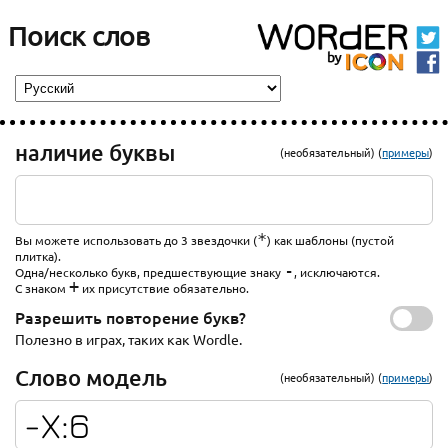
Поиск слов
наличие буквы
(необязательный) (
примеры
)
*
Вы можете использовать до 3 звездочки (
) как шаблоны (пустой
плитка).
-
Одна/несколько букв, предшествующие знаку
, исключаются.
+
С знаком
их присутствие обязательно.
Разрешить повторение букв?
Полезно в играх, таких как Wordle.
Слово модель
(необязательный) (
примеры
)