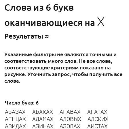
Cлова из 6 букв
Х
оканчивающиеся на
Результаты ≈
Указанные фильтры не являются точными и
соответствовать много слов. Не все слова,
соответствующие критериям показано на
рисунке. Уточнить запрос, чтобы получить все
слова.
Число букв: 6
АБАЗАХ
АБАКАХ
АГАВАХ
АГАТАХ
АГНЦАХ
АДАМАХ
АДОВЫХ
АДСКИХ
АЗИДАХ
АЗИНАХ
АЗОЛАХ
АИСТАХ