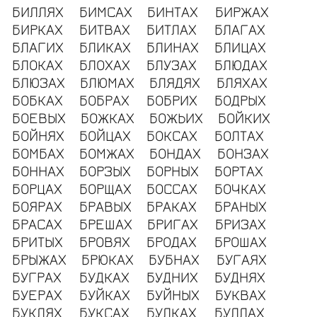
БИЛЛЯХ
БИМСАХ
БИНТАХ
БИРЖАХ
БИРКАХ
БИТВАХ
БИТЛАХ
БЛАГАХ
БЛАГИХ
БЛИКАХ
БЛИНАХ
БЛИЦАХ
БЛОКАХ
БЛОХАХ
БЛУЗАХ
БЛЮДАХ
БЛЮЗАХ
БЛЮМАХ
БЛЯДЯХ
БЛЯХАХ
БОБКАХ
БОБРАХ
БОБРИХ
БОДРЫХ
БОЕВЫХ
БОЖКАХ
БОЖЬИХ
БОЙКИХ
БОЙНЯХ
БОЙЦАХ
БОКСАХ
БОЛТАХ
БОМБАХ
БОМЖАХ
БОНДАХ
БОНЗАХ
БОННАХ
БОРЗЫХ
БОРНЫХ
БОРТАХ
БОРЦАХ
БОРЩАХ
БОССАХ
БОЧКАХ
БОЯРАХ
БРАВЫХ
БРАКАХ
БРАНЫХ
БРАСАХ
БРЕШАХ
БРИГАХ
БРИЗАХ
БРИТЫХ
БРОВЯХ
БРОДАХ
БРОШАХ
БРЫЖАХ
БРЮКАХ
БУБНАХ
БУГАЯХ
БУГРАХ
БУДКАХ
БУДНИХ
БУДНЯХ
БУЕРАХ
БУЙКАХ
БУЙНЫХ
БУКВАХ
БУКЛЯХ
БУКСАХ
БУЛКАХ
БУЛЛАХ