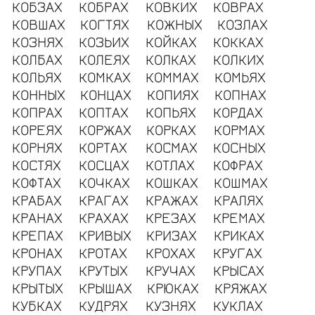
КОБЗАХ
КОБРАХ
КОВКИХ
КОВРАХ
КОВШАХ
КОГТЯХ
КОЖНЫХ
КОЗЛАХ
КОЗНЯХ
КОЗЬИХ
КОЙКАХ
КОККАХ
КОЛБАХ
КОЛЕЯХ
КОЛКАХ
КОЛКИХ
КОЛЬЯХ
КОМКАХ
КОММАХ
КОМЬЯХ
КОННЫХ
КОНЦАХ
КОПИЯХ
КОПНАХ
КОПРАХ
КОПТАХ
КОПЬЯХ
КОРДАХ
КОРЕЯХ
КОРЖАХ
КОРКАХ
КОРМАХ
КОРНЯХ
КОРТАХ
КОСМАХ
КОСНЫХ
КОСТЯХ
КОСЦАХ
КОТЛАХ
КОФРАХ
КОФТАХ
КОЧКАХ
КОШКАХ
КОШМАХ
КРАБАХ
КРАГАХ
КРАЖАХ
КРАЛЯХ
КРАНАХ
КРАХАХ
КРЕЗАХ
КРЕМАХ
КРЕПАХ
КРИВЫХ
КРИЗАХ
КРИКАХ
КРОНАХ
КРОТАХ
КРОХАХ
КРУГАХ
КРУПАХ
КРУТЫХ
КРУЧАХ
КРЫСАХ
КРЫТЫХ
КРЫШАХ
КРЮКАХ
КРЯЖАХ
КУБКАХ
КУДРЯХ
КУЗНЯХ
КУКЛАХ