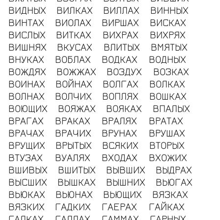
ВИДНЫХ
ВИЛКАХ
ВИЛЛАХ
ВИННЫХ
ВИНТАХ
ВИОЛАХ
ВИРШАХ
ВИСКАХ
ВИСЛЫХ
ВИТКАХ
ВИХРАХ
ВИХРЯХ
ВИШНЯХ
ВКУСАХ
ВЛИТЫХ
ВМЯТЫХ
ВНУКАХ
ВОБЛАХ
ВОДКАХ
ВОДНЫХ
ВОЖДЯХ
ВОЖЖАХ
ВОЗДУХ
ВОЗКАХ
ВОИНАХ
ВОЙНАХ
ВОЛГАХ
ВОЛКАХ
ВОЛНАХ
ВОЛЧИХ
ВОПЛЯХ
ВОШКАХ
ВОЮЩИХ
ВОЯЖАХ
ВОЯКАХ
ВПАЛЫХ
ВРАГАХ
ВРАКАХ
ВРАЛЯХ
ВРАТАХ
ВРАЧАХ
ВРАЧИХ
ВРУНАХ
ВРУШАХ
ВРУЩИХ
ВРЫТЫХ
ВСЯКИХ
ВТОРЫХ
ВТУЗАХ
ВУАЛЯХ
ВХОДАХ
ВХОЖИХ
ВШИВЫХ
ВШИТЫХ
ВЫВШИХ
ВЫДРАХ
ВЫСШИХ
ВЫШКАХ
ВЫШНИХ
ВЬЮГАХ
ВЬЮКАХ
ВЬЮНАХ
ВЬЮЩИХ
ВЯЗКАХ
ВЯЗКИХ
ГАДКИХ
ГАЕРАХ
ГАЙКАХ
ГАЛКАХ
ГАЛЛАХ
ГАММАХ
ГАРНЫХ