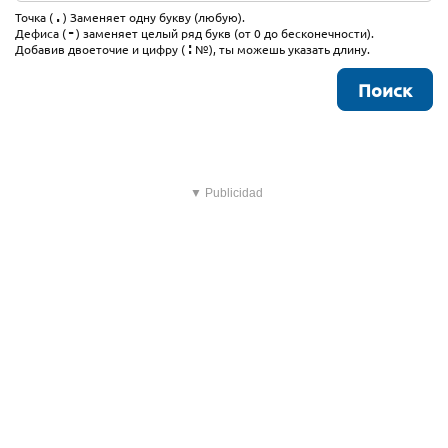
.
Точка (
) Заменяет одну букву (любую).
-
Дефиса (
) заменяет целый ряд букв (от 0 до бесконечности).
:
Добавив двоеточие и цифру (
№), ты можешь указать длину.
▼ Publicidad