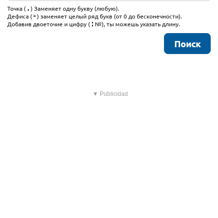
.
Точка (
) Заменяет одну букву (любую).
-
Дефиса (
) заменяет целый ряд букв (от 0 до бесконечности).
:
Добавив двоеточие и цифру (
№), ты можешь указать длину.
▼ Publicidad