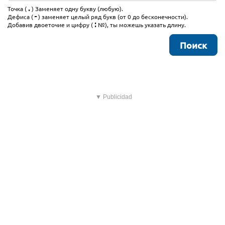
.
Точка (
) Заменяет одну букву (любую).
-
Дефиса (
) заменяет целый ряд букв (от 0 до бесконечности).
:
Добавив двоеточие и цифру (
№), ты можешь указать длину.
▼ Publicidad