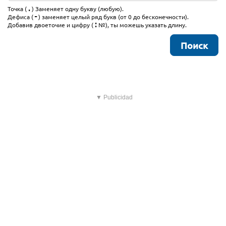
.
Точка (
) Заменяет одну букву (любую).
-
Дефиса (
) заменяет целый ряд букв (от 0 до бесконечности).
:
Добавив двоеточие и цифру (
№), ты можешь указать длину.
▼ Publicidad