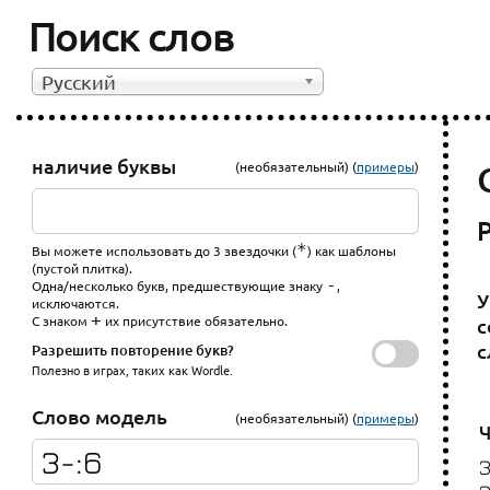
Поиск слов
Русский
наличие буквы
(необязательный) (
примеры
)
*
Вы можете использовать до 3 звездочки (
) как шаблоны
(пустой плитка).
-
Одна/несколько букв, предшествующие знаку
,
У
исключаются.
+
С знаком
их присутствие обязательно.
с
с
Разрешить повторение букв?
Полезно в играх, таких как Wordle.
Слово модель
(необязательный) (
примеры
)
Ч