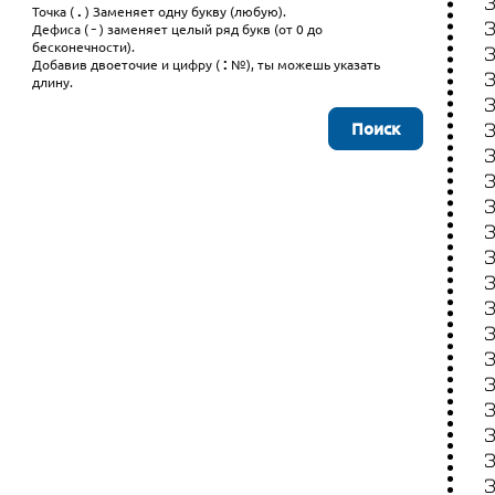
.
Точка (
) Заменяет одну букву (любую).
-
Дефиса (
) заменяет целый ряд букв (от 0 до
бесконечности).
:
Добавив двоеточие и цифру (
№), ты можешь указать
длину.