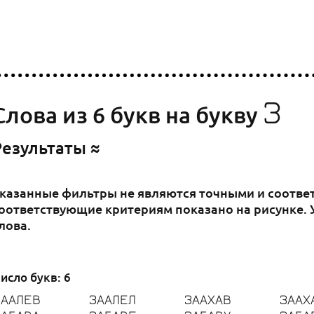
З
Cлова из 6 букв на букву
Результаты ≈
казанные фильтры не являются точными и соответс
оответствующие критериям показано на рисунке. У
лова.
исло букв: 6
ЗААЛЕВ
ЗААЛЕЛ
ЗААХАВ
ЗААХ