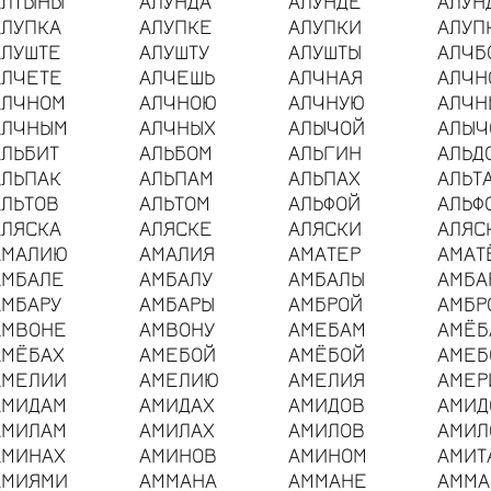
АЛТЫНЫ
АЛУНДА
АЛУНДЕ
АЛУН
АЛУПКА
АЛУПКЕ
АЛУПКИ
АЛУП
АЛУШТЕ
АЛУШТУ
АЛУШТЫ
АЛЧБ
АЛЧЕТЕ
АЛЧЕШЬ
АЛЧНАЯ
АЛЧН
АЛЧНОМ
АЛЧНОЮ
АЛЧНУЮ
АЛЧН
АЛЧНЫМ
АЛЧНЫХ
АЛЫЧОЙ
АЛЫЧ
АЛЬБИТ
АЛЬБОМ
АЛЬГИН
АЛЬД
АЛЬПАК
АЛЬПАМ
АЛЬПАХ
АЛЬТ
АЛЬТОВ
АЛЬТОМ
АЛЬФОЙ
АЛЬФ
АЛЯСКА
АЛЯСКЕ
АЛЯСКИ
АЛЯС
АМАЛИЮ
АМАЛИЯ
АМАТЕР
АМАТ
АМБАЛЕ
АМБАЛУ
АМБАЛЫ
АМБА
АМБАРУ
АМБАРЫ
АМБРОЙ
АМБР
АМВОНЕ
АМВОНУ
АМЕБАМ
АМЁБ
АМЁБАХ
АМЕБОЙ
АМЁБОЙ
АМЕБ
АМЕЛИИ
АМЕЛИЮ
АМЕЛИЯ
АМЕР
АМИДАМ
АМИДАХ
АМИДОВ
АМИД
АМИЛАМ
АМИЛАХ
АМИЛОВ
АМИЛ
АМИНАХ
АМИНОВ
АМИНОМ
АМИТ
АМИЯМИ
АММАНА
АММАНЕ
АММА