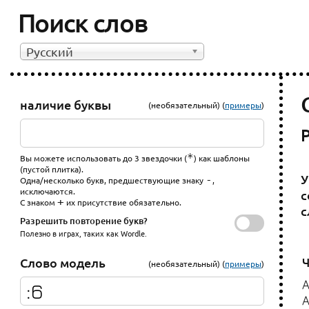
Поиск слов
Русский
наличие буквы
(необязательный) (
примеры
)
*
Вы можете использовать до 3 звездочки (
) как шаблоны
(пустой плитка).
У
-
Одна/несколько букв, предшествующие знаку
,
исключаются.
с
+
С знаком
их присутствие обязательно.
с
Разрешить повторение букв?
Полезно в играх, таких как Wordle.
Ч
Слово модель
(необязательный) (
примеры
)