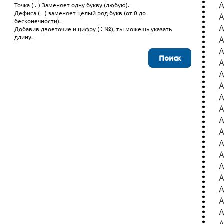
.
Точка (
) Заменяет одну букву (любую).
-
Дефиса (
) заменяет целый ряд букв (от 0 до
бесконечности).
:
Добавив двоеточие и цифру (
№), ты можешь указать
длину.